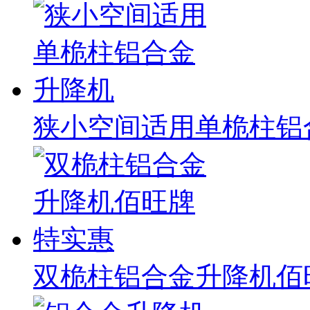
狭小空间适用单桅柱铝
双桅柱铝合金升降机佰